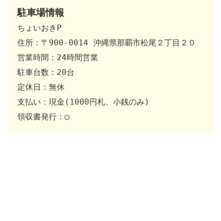
駐車場情報
ちょいおきP

住所：〒900-0014 沖縄県那覇市松尾２丁目２０

営業時間：24時間営業

駐車台数：20台 

定休日：無休 

支払い：現金(1000円札、小銭のみ)

領収書発行：◯