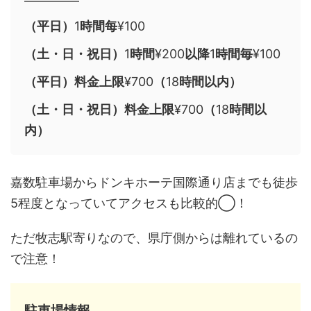
（平日）
1
時間每
¥100
（土・日・祝日）
1
時間
¥200
以降
1
時間毎
¥100
（平日）料金上限
¥700
（
18
時間以内）
（土・日・祝日）料金上限
¥700
（
18
時間以
内）
嘉数駐車場からドンキホーテ国際通り店までも徒歩
5程度となっていてアクセスも比較的◯！
ただ牧志駅寄りなので、県庁側からは離れているの
で注意！
駐車場情報