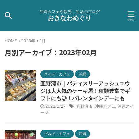
沖縄カフェや観光、生活のブログ
おきなわめぐり
HOME
>
2023年
>
2月
月別アーカイブ：2023年02月
グルメ・カフェ
沖縄
宜野湾市｜パティスリーアッシュユウ
ジは大人気のケーキ屋！種類豊富でギ
フトにも◎！バレンタインデーにも
2023/2/27
宜野湾市
,
沖縄カフェ
,
沖縄スイ
ーツ
グルメ・カフェ
沖縄