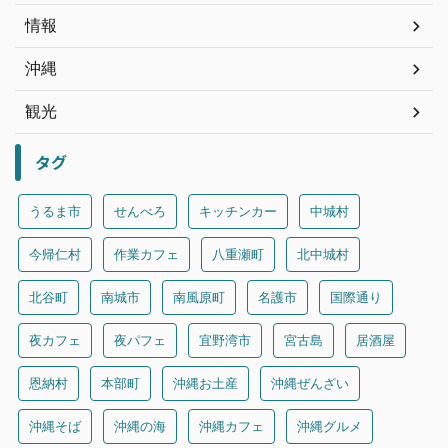
情報
沖縄
観光
タグ
うるま市
せんべろ
キッチンカー
中城村
今帰仁村
作業カフェ
八重瀬町
北中城村
北谷町
南城市
南風原町
名護市
国際通り
夜カフェ
夜パフェ
宜野湾市
宮古島
居酒屋
恩納村
本部町
沖縄お土産
沖縄ぜんざい
沖縄そば
沖縄の海
沖縄カフェ
沖縄グルメ