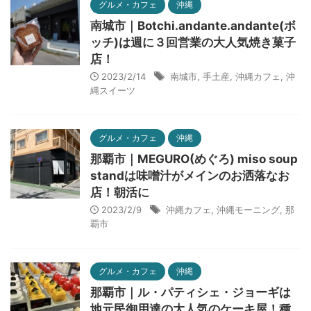
グルメ・カフェ
沖縄
南城市｜Botchi.andante.andante(ボ
ッチ)は週に３回営業の大人気焼き菓子
店！
2023/2/14
南城市
,
手土産
,
沖縄カフェ
,
沖
縄スイーツ
グルメ・カフェ
沖縄
那覇市｜MEGURO(めぐろ) miso soup
standは味噌汁がメインのお洒落なお
店！朝活に
2023/2/9
沖縄カフェ
,
沖縄モーニング
,
那
覇市
グルメ・カフェ
沖縄
那覇市｜ル・パティシェ・ジョーギは
地元民御用達の大人気のケーキ屋！種