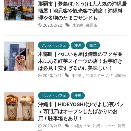
那覇市｜夢島(むとう)は大人気の沖縄居
酒屋！地元客や観光客で満席！沖縄料
理や名物のたまごサンドも
2023/2/22
居酒屋
,
那覇市
グルメ・カフェ
沖縄
観光
本部町｜べにいも屋は備瀬のフクギ並
木にある紅芋スイーツの店！お芋好き
は必見！安すぎるのに美味しい！
2023/2/21
本部町
,
沖縄スイーツ
,
沖縄観光
グルメ・カフェ
沖縄
沖縄市｜HIDEYOSHI(ひでよし)夜パフ
ェ専門店はオープンしたばかりのお
店！駐車場もあり！
2023/2/17
沖縄カフェ
,
沖縄スイーツ
,
沖縄