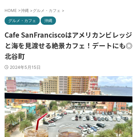
HOME
>
沖縄
>
グルメ・カフェ
>
グルメ・カフェ
沖縄
Cafe SanFranciscoはアメリカンビレッジ
と海を見渡せる絶景カフェ！デートにも◎
北谷町
2024年5月15日