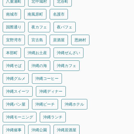
八重瀬町
北中城村
北谷町
南城市
南風原町
名護市
国際通り
夜カフェ
夜パフェ
宜野湾市
宮古島
居酒屋
恩納村
本部町
沖縄お土産
沖縄ぜんざい
沖縄そば
沖縄の海
沖縄カフェ
沖縄グルメ
沖縄コーヒー
沖縄スイーツ
沖縄ディナー
沖縄パン屋
沖縄ビーチ
沖縄ホテル
沖縄モーニング
沖縄ランチ
沖縄催事
沖縄公園
沖縄居酒屋