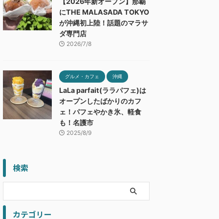
【2026年新オープン】那覇
にTHE MALASADA TOKYO
が沖縄初上陸！話題のマラサ
ダ専門店
2026/7/8
グルメ・カフェ
沖縄
LaLa parfait(ララパフェ)は
オープンしたばかりのカフ
ェ！パフェやかき氷、軽食
も！名護市
2025/8/9
検索
カテゴリー