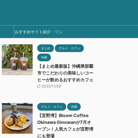
おすすめサイト紹介・リン
ク集
まとめ
グルメ・カフェ
沖縄
【まとめ最新版】沖縄県那覇
市でこだわりの美味しいコー
ヒーが飲めるおすすめカフェ
2022/11/29
グルメ・カフェ
沖縄
【宜野湾】Bloom Coffee
Okinawa Ginowanが7月オ
ープン！人気カフェが宜野湾
にも登場