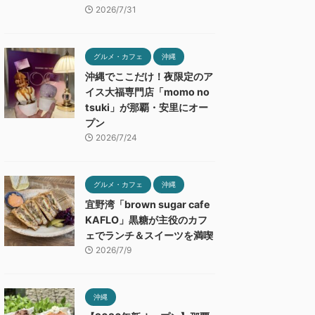
2026/7/31
グルメ・カフェ
沖縄
沖縄でここだけ！夜限定のア
イス大福専門店「momo no
tsuki」が那覇・安里にオー
プン
2026/7/24
グルメ・カフェ
沖縄
宜野湾「brown sugar cafe
KAFLO」黒糖が主役のカフ
ェでランチ＆スイーツを満喫
2026/7/9
沖縄