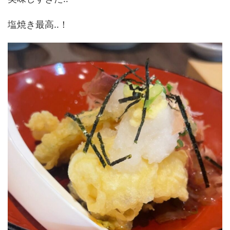
塩焼き最高‥！