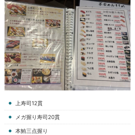
上寿司12貫
メガ握り寿司20貫
本鮪三点握り