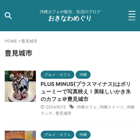
沖縄カフェや観光、生活のブログ
おきなわめぐり
HOME
>
豊見城市
豊見城市
グルメ・カフェ
沖縄
PLUS MINUS(プラスマイナス)はボリ
ューミーで写真映え！美味しいかき氷
のカフェ＠豊見城市
2024/6/13
沖縄カフェ
,
沖縄スイーツ
,
沖縄
ランチ
,
豊見城市
グルメ・カフェ
沖縄