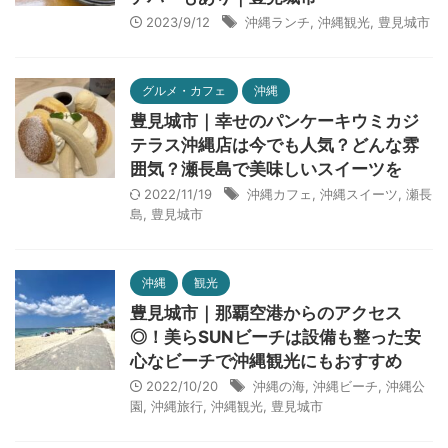
2023/9/12
沖縄ランチ
,
沖縄観光
,
豊見城市
グルメ・カフェ
沖縄
豊見城市｜幸せのパンケーキウミカジ
テラス沖縄店は今でも人気？どんな雰
囲気？瀬長島で美味しいスイーツを
2022/11/19
沖縄カフェ
,
沖縄スイーツ
,
瀬長
島
,
豊見城市
沖縄
観光
豊見城市｜那覇空港からのアクセス
◎！美らSUNビーチは設備も整った安
心なビーチで沖縄観光にもおすすめ
2022/10/20
沖縄の海
,
沖縄ビーチ
,
沖縄公
園
,
沖縄旅行
,
沖縄観光
,
豊見城市