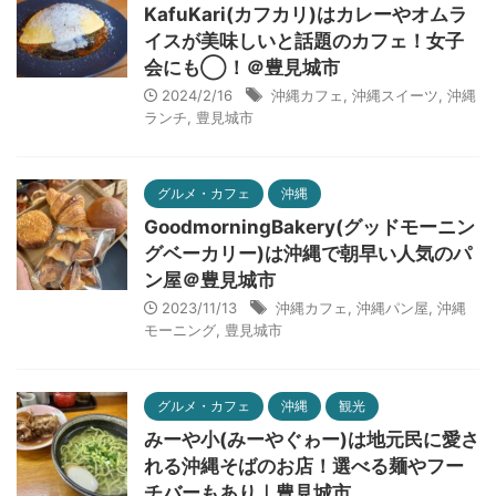
KafuKari(カフカリ)はカレーやオムラ
イスが美味しいと話題のカフェ！女子
会にも◯！＠豊見城市
2024/2/16
沖縄カフェ
,
沖縄スイーツ
,
沖縄
ランチ
,
豊見城市
グルメ・カフェ
沖縄
GoodmorningBakery(グッドモーニン
グベーカリー)は沖縄で朝早い人気のパ
ン屋＠豊見城市
2023/11/13
沖縄カフェ
,
沖縄パン屋
,
沖縄
モーニング
,
豊見城市
グルメ・カフェ
沖縄
観光
みーや小(みーやぐゎー)は地元民に愛さ
れる沖縄そばのお店！選べる麺やフー
チバーもあり｜豊見城市