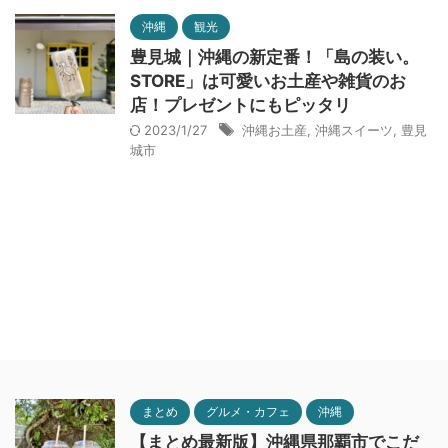
沖縄
観光
豊見城｜沖縄の新定番！「島の装い。
STORE」は可愛いお土産や雑貨のお
店！プレゼントにもピッタリ
2023/1/27
沖縄お土産
,
沖縄スイーツ
,
豊見
城市
まとめ
グルメ・カフェ
沖縄
【まとめ最新版】沖縄県那覇市でこだ