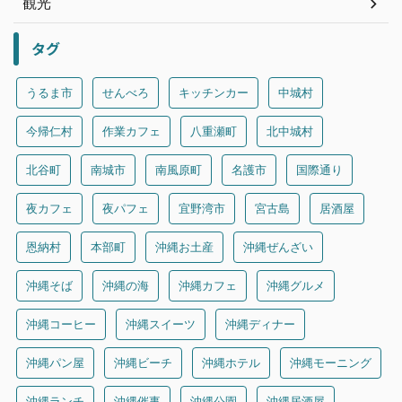
観光
タグ
うるま市
せんべろ
キッチンカー
中城村
今帰仁村
作業カフェ
八重瀬町
北中城村
北谷町
南城市
南風原町
名護市
国際通り
夜カフェ
夜パフェ
宜野湾市
宮古島
居酒屋
恩納村
本部町
沖縄お土産
沖縄ぜんざい
沖縄そば
沖縄の海
沖縄カフェ
沖縄グルメ
沖縄コーヒー
沖縄スイーツ
沖縄ディナー
沖縄パン屋
沖縄ビーチ
沖縄ホテル
沖縄モーニング
沖縄ランチ
沖縄催事
沖縄公園
沖縄居酒屋