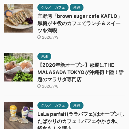
グルメ・カフェ
沖縄
宜野湾「brown sugar cafe KAFLO」
黒糖が主役のカフェでランチ＆スイー
ツを満喫
2026/7/9
沖縄
【2026年新オープン】那覇にTHE
MALASADA TOKYOが沖縄初上陸！話
題のマラサダ専門店
2026/7/8
グルメ・カフェ
沖縄
LaLa parfait(ララパフェ)はオープンし
たばかりのカフェ！パフェやかき氷、
軽食も！名護市