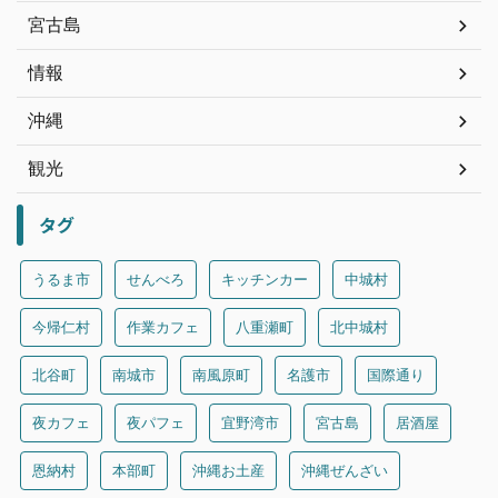
宮古島
情報
沖縄
観光
タグ
うるま市
せんべろ
キッチンカー
中城村
今帰仁村
作業カフェ
八重瀬町
北中城村
北谷町
南城市
南風原町
名護市
国際通り
夜カフェ
夜パフェ
宜野湾市
宮古島
居酒屋
恩納村
本部町
沖縄お土産
沖縄ぜんざい