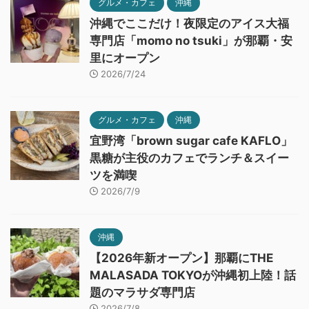
グルメ・カフェ
沖縄
沖縄でここだけ！夜限定のアイス大福
専門店「momo no tsuki」が那覇・安
里にオープン
2026/7/24
グルメ・カフェ
沖縄
宜野湾「brown sugar cafe KAFLO」
黒糖が主役のカフェでランチ＆スイー
ツを満喫
2026/7/9
沖縄
【2026年新オープン】那覇にTHE
MALASADA TOKYOが沖縄初上陸！話
題のマラサダ専門店
2026/7/8