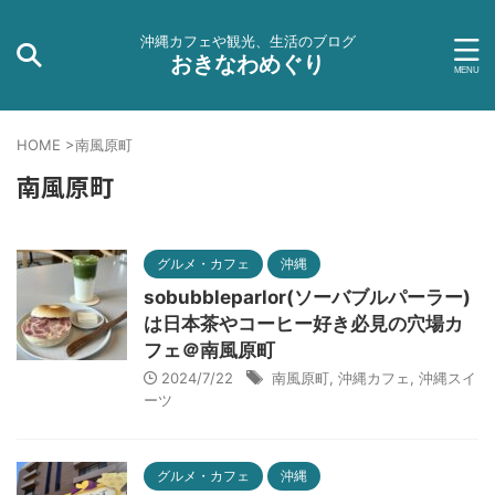
沖縄カフェや観光、生活のブログ
おきなわめぐり
HOME
>
南風原町
南風原町
グルメ・カフェ
沖縄
sobubbleparlor(ソーバブルパーラー)
は日本茶やコーヒー好き必見の穴場カ
フェ＠南風原町
2024/7/22
南風原町
,
沖縄カフェ
,
沖縄スイ
ーツ
グルメ・カフェ
沖縄