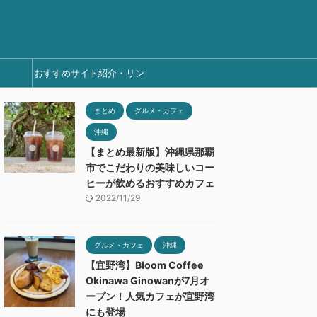
おすすめサイト紹介・リン
ク集
まとめ
グルメ・カフェ
沖縄
【まとめ最新版】沖縄県那覇
市でこだわりの美味しいコー
ヒーが飲めるおすすめカフェ
2022/11/29
グルメ・カフェ
沖縄
【宜野湾】Bloom Coffee
Okinawa Ginowanが7月オ
ープン！人気カフェが宜野湾
にも登場