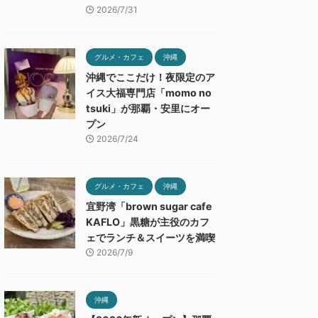
2026/7/31
グルメ・カフェ
沖縄
沖縄でここだけ！夜限定のア
イス大福専門店「momo no
tsuki」が那覇・安里にオー
プン
2026/7/24
グルメ・カフェ
沖縄
宜野湾「brown sugar cafe
KAFLO」黒糖が主役のカフ
ェでランチ＆スイーツを満喫
2026/7/9
沖縄