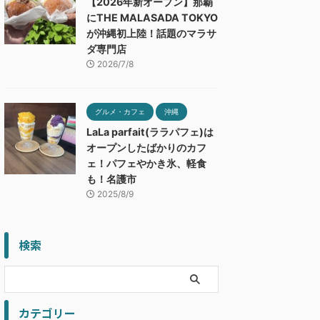
【2026年新オープン】那覇
にTHE MALASADA TOKYO
が沖縄初上陸！話題のマラサ
ダ専門店
2026/7/8
グルメ・カフェ
沖縄
LaLa parfait(ララパフェ)は
オープンしたばかりのカフ
ェ！パフェやかき氷、軽食
も！名護市
2025/8/9
検索
カテゴリー